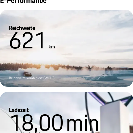
E-Performance
Reichweite
621
km
Reichweite kombiniert (WLTP)
Ladezeit
18,00
min