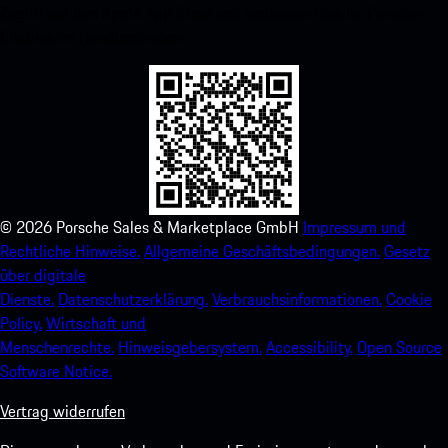
Zugriff auf den Apple App Store und verbessern Sie Ihr Porsche-
Erlebnis im Handumdrehen.
©
2026
Porsche Sales & Marketplace GmbH
Impressum und
Rechtliche Hinweise.
Allgemeine Geschäftsbedingungen.
Gesetz
über digitale
Dienste.
Datenschutzerklärung.
Verbrauchsinformationen.
Cookie
Policy.
Wirtschaft und
Menschenrechte.
Hinweisgebersystem.
Accessibility.
Open Source
Software Notice.
Vertrag widerrufen