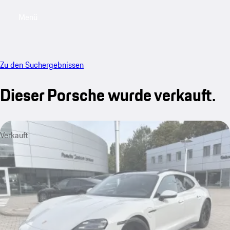
Menü
My saved searches, 0 searches saved
My sa
Zu den Suchergebnissen
Dieser Porsche wurde verkauft.
Verkauft