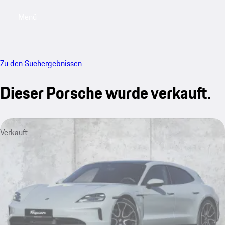
Menü
My saved searches, 0 searches saved
My sa
Zu den Suchergebnissen
Dieser Porsche wurde verkauft.
Verkauft