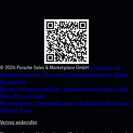
Zugriff auf den Apple App Store und verbessern Sie Ihr Porsche-
Erlebnis im Handumdrehen.
©
2026
Porsche Sales & Marketplace GmbH
Impressum und
Rechtliche Hinweise.
Allgemeine Geschäftsbedingungen.
Gesetz
über digitale
Dienste.
Datenschutzerklärung.
Verbrauchsinformationen.
Cookie
Policy.
Wirtschaft und
Menschenrechte.
Hinweisgebersystem.
Accessibility.
Open Source
Software Notice.
Vertrag widerrufen