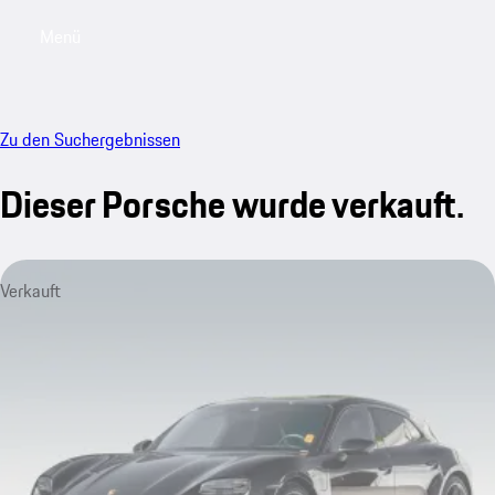
Menü
My saved searches, 0 searches saved
My sa
Zu den Suchergebnissen
Dieser Porsche wurde verkauft.
Verkauft