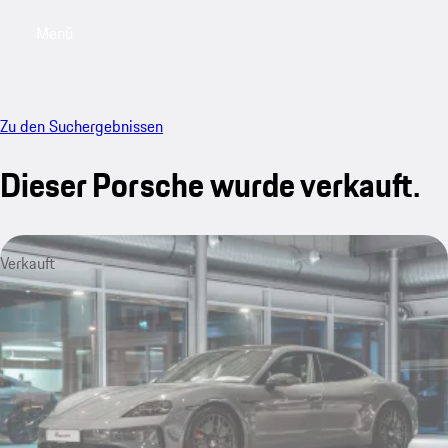
Menü
My saved searches, 0 searches saved
My sa
Zu den Suchergebnissen
Dieser Porsche wurde verkauft.
Verkauft