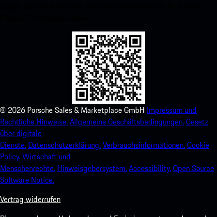
Zugriff auf den Apple App Store und verbessern Sie Ihr Porsche-
Erlebnis im Handumdrehen.
©
2026
Porsche Sales & Marketplace GmbH
Impressum und
Rechtliche Hinweise.
Allgemeine Geschäftsbedingungen.
Gesetz
über digitale
Dienste.
Datenschutzerklärung.
Verbrauchsinformationen.
Cookie
Policy.
Wirtschaft und
Menschenrechte.
Hinweisgebersystem.
Accessibility.
Open Source
Software Notice.
Vertrag widerrufen