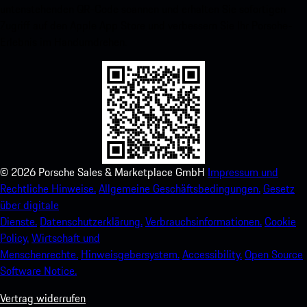
untenstehenden QR-Code scannen und erhalten Sie sofortigen
Zugriff auf den Apple App Store und verbessern Sie Ihr Porsche-
Erlebnis im Handumdrehen.
©
2026
Porsche Sales & Marketplace GmbH
Impressum und
Rechtliche Hinweise.
Allgemeine Geschäftsbedingungen.
Gesetz
über digitale
Dienste.
Datenschutzerklärung.
Verbrauchsinformationen.
Cookie
Policy.
Wirtschaft und
Menschenrechte.
Hinweisgebersystem.
Accessibility.
Open Source
Software Notice.
Vertrag widerrufen