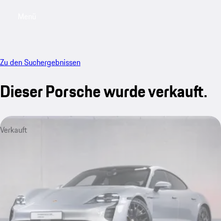
Menü
My saved searches, 0 searches saved
My sa
Zu den Suchergebnissen
Dieser Porsche wurde verkauft.
Verkauft