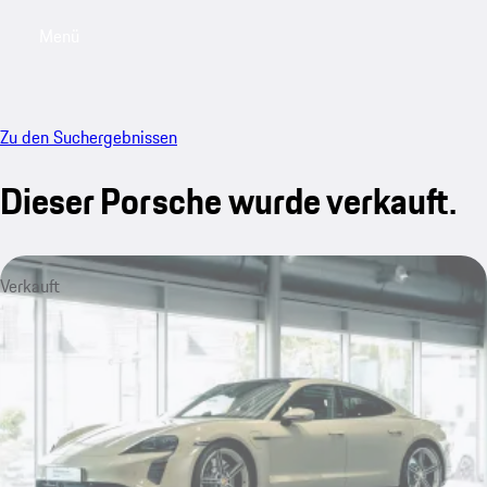
Menü
My saved searches, 0 searches saved
My sa
Zu den Suchergebnissen
Dieser Porsche wurde verkauft.
Verkauft