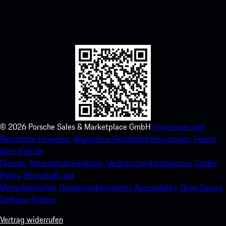
untenstehenden QR-Code scannen und erhalten Sie sofortigen
Zugriff auf den Apple App Store und verbessern Sie Ihr Porsche-
Erlebnis im Handumdrehen.
©
2026
Porsche Sales & Marketplace GmbH
Impressum und
Rechtliche Hinweise.
Allgemeine Geschäftsbedingungen.
Gesetz
über digitale
Dienste.
Datenschutzerklärung.
Verbrauchsinformationen.
Cookie
Policy.
Wirtschaft und
Menschenrechte.
Hinweisgebersystem.
Accessibility.
Open Source
Software Notice.
Vertrag widerrufen