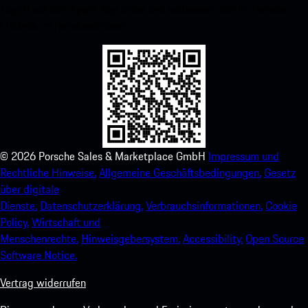
Zugriff auf den Apple App Store und verbessern Sie Ihr Porsche-
Erlebnis im Handumdrehen.
©
2026
Porsche Sales & Marketplace GmbH
Impressum und
Rechtliche Hinweise.
Allgemeine Geschäftsbedingungen.
Gesetz
über digitale
Dienste.
Datenschutzerklärung.
Verbrauchsinformationen.
Cookie
Policy.
Wirtschaft und
Menschenrechte.
Hinweisgebersystem.
Accessibility.
Open Source
Software Notice.
Vertrag widerrufen