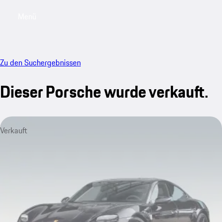
Menü
My saved searches, 0 searches saved
My sa
Zu den Suchergebnissen
Dieser Porsche wurde verkauft.
Verkauft