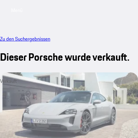
Menü
My saved searches, 0 searches saved
My sa
Zu den Suchergebnissen
Dieser Porsche wurde verkauft.
Verkauft