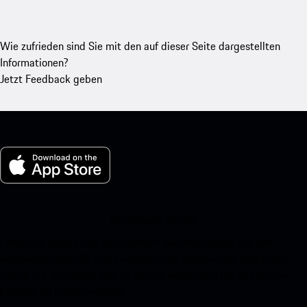
Wie zufrieden sind Sie mit den auf dieser Seite dargestellten
Informationen?
Jetzt Feedback geben
My Porsche für iOS
Laden Sie unsere App ganz einfach herunter, indem Sie den
untenstehenden QR-Code scannen und erhalten Sie sofortigen
Zugriff auf den Apple App Store und verbessern Sie Ihr Porsche-
Erlebnis im Handumdrehen.