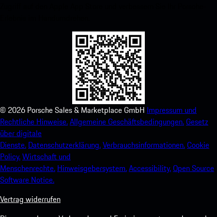
Zugriff auf den Apple App Store und verbessern Sie Ihr Porsche-
Erlebnis im Handumdrehen.
©
2026
Porsche Sales & Marketplace GmbH
Impressum und
Rechtliche Hinweise.
Allgemeine Geschäftsbedingungen.
Gesetz
über digitale
Dienste.
Datenschutzerklärung.
Verbrauchsinformationen.
Cookie
Policy.
Wirtschaft und
Menschenrechte.
Hinweisgebersystem.
Accessibility.
Open Source
Software Notice.
Vertrag widerrufen