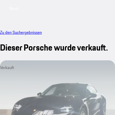
Menü
My saved searches, 0 searches saved
My sa
Zu den Suchergebnissen
Dieser Porsche wurde verkauft.
Verkauft