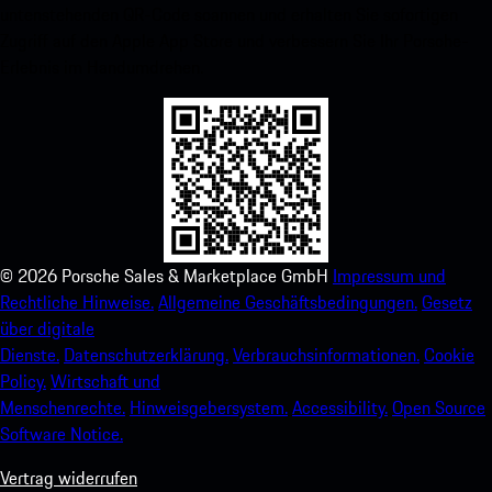
untenstehenden QR-Code scannen und erhalten Sie sofortigen
Zugriff auf den Apple App Store und verbessern Sie Ihr Porsche-
Erlebnis im Handumdrehen.
©
2026
Porsche Sales & Marketplace GmbH
Impressum und
Rechtliche Hinweise.
Allgemeine Geschäftsbedingungen.
Gesetz
über digitale
Dienste.
Datenschutzerklärung.
Verbrauchsinformationen.
Cookie
Policy.
Wirtschaft und
Menschenrechte.
Hinweisgebersystem.
Accessibility.
Open Source
Software Notice.
Vertrag widerrufen