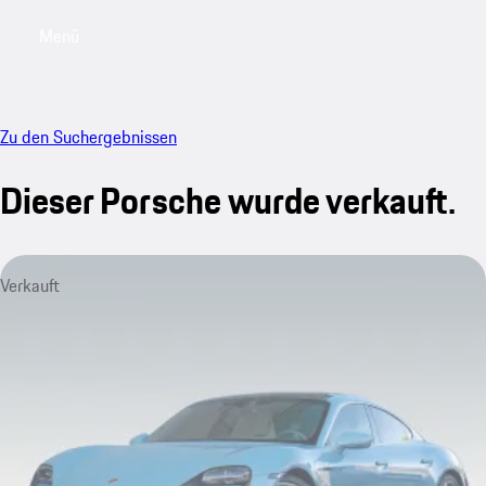
Menü
My saved searches, 0 searches saved
My sa
Zu den Suchergebnissen
Dieser Porsche wurde verkauft.
Verkauft