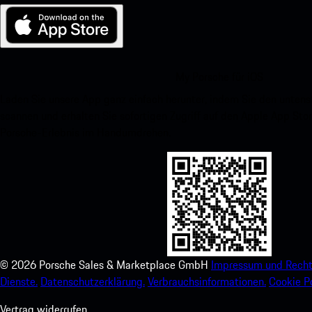
My Porsche für iOS
Laden Sie unsere App ganz einfach herunter, indem Sie den unte
scannen und erhalten Sie sofortigen Zugriff auf den Apple App Stor
Porsche-Erlebnis im Handumdrehen.
©
2026
Porsche Sales & Marketplace GmbH
Impressum und Recht
Dienste.
Datenschutzerklärung.
Verbrauchsinformationen.
Cookie Po
Vertrag widerrufen