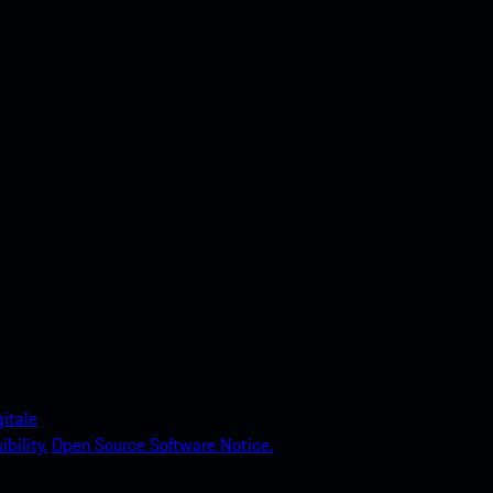
itale
bility.
Open Source Software Notice.