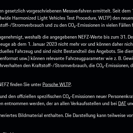
 gesetzlich vorgeschriebenen Messverfahren ermittelt. Seit dem 
dwide Harmonized Light Vehicles Test Procedure, WLTP) den neuen 
off-/Stromverbrauch und zu den CO₂-Emissionen in vielen Fällen h
ngenehmigt, weshalb die angegebenen NEFZ-Werte bis zum 31. Dez
euge ab dem 1. Januar 2023 nicht mehr vor und können daher nic
viduelles Fahrzeug und sind nicht Bestandteil des Angebots. Sie d
fenformat usw.) können relevante Fahrzeugparameter wie z. B. Gew
rverhalten den Kraftstoff-/Stromverbrauch, die CO₂-Emissionen, d
EFZ finden Sie unter
Porsche WLTP
.
h und den offiziellen spezifischen CO₂-Emissionen neuer Personen
n entnommen werden, der an allen Verkaufsstellen und bei
DAT
une
riertes Bildmaterial enthalten. Die Darstellung kann teilweise v