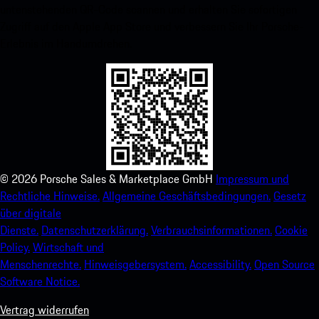
untenstehenden QR-Code scannen und erhalten Sie sofortigen
Zugriff auf den Apple App Store und verbessern Sie Ihr Porsche-
Erlebnis im Handumdrehen.
©
2026
Porsche Sales & Marketplace GmbH
Impressum und
Rechtliche Hinweise.
Allgemeine Geschäftsbedingungen.
Gesetz
über digitale
Dienste.
Datenschutzerklärung.
Verbrauchsinformationen.
Cookie
Policy.
Wirtschaft und
Menschenrechte.
Hinweisgebersystem.
Accessibility.
Open Source
Software Notice.
Vertrag widerrufen