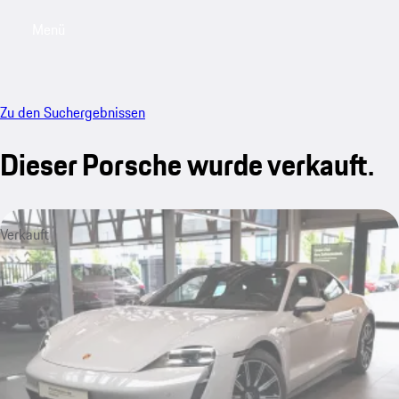
Menü
My saved searches, 0 searches saved
My sa
Zu den Suchergebnissen
Dieser Porsche wurde verkauft.
Verkauft