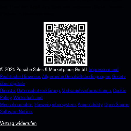
Zugriff auf den Apple App Store und verbessern Sie Ihr Porsche-
Erlebnis im Handumdrehen.
©
2026
Porsche Sales & Marketplace GmbH
Impressum und
Rechtliche Hinweise.
Allgemeine Geschäftsbedingungen.
Gesetz
über digitale
Dienste.
Datenschutzerklärung.
Verbrauchsinformationen.
Cookie
Policy.
Wirtschaft und
Menschenrechte.
Hinweisgebersystem.
Accessibility.
Open Source
Software Notice.
Vertrag widerrufen