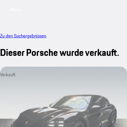
Menü
My saved searches, 0 searches saved
My sa
Zu den Suchergebnissen
Dieser Porsche wurde verkauft.
Verkauft