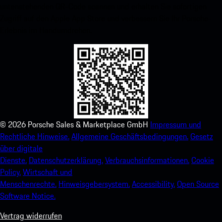
untenstehenden QR-Code scannen und erhalten Sie sofortigen
Zugriff auf den Apple App Store und verbessern Sie Ihr Porsche-
Erlebnis im Handumdrehen.
©
2026
Porsche Sales & Marketplace GmbH
Impressum und
Rechtliche Hinweise.
Allgemeine Geschäftsbedingungen.
Gesetz
über digitale
Dienste.
Datenschutzerklärung.
Verbrauchsinformationen.
Cookie
Policy.
Wirtschaft und
Menschenrechte.
Hinweisgebersystem.
Accessibility.
Open Source
Software Notice.
Vertrag widerrufen