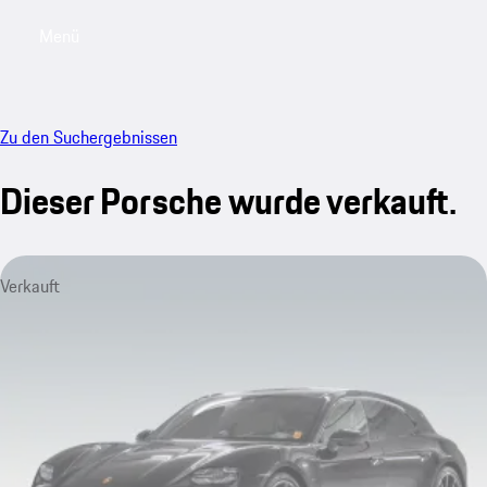
Menü
My saved searches, 0 searches saved
My sa
Zu den Suchergebnissen
Dieser Porsche wurde verkauft.
Verkauft