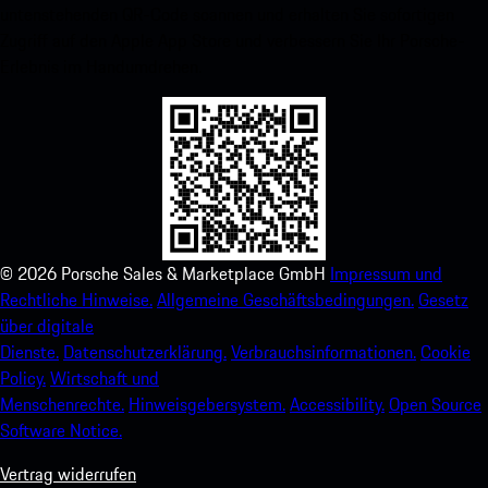
untenstehenden QR-Code scannen und erhalten Sie sofortigen
Zugriff auf den Apple App Store und verbessern Sie Ihr Porsche-
Erlebnis im Handumdrehen.
©
2026
Porsche Sales & Marketplace GmbH
Impressum und
Rechtliche Hinweise.
Allgemeine Geschäftsbedingungen.
Gesetz
über digitale
Dienste.
Datenschutzerklärung.
Verbrauchsinformationen.
Cookie
Policy.
Wirtschaft und
Menschenrechte.
Hinweisgebersystem.
Accessibility.
Open Source
Software Notice.
Vertrag widerrufen