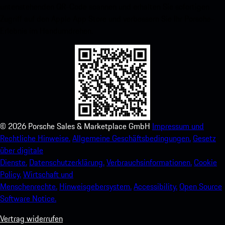
untenstehenden QR-Code scannen und erhalten Sie sofortigen
Zugriff auf den Apple App Store und verbessern Sie Ihr Porsche-
Erlebnis im Handumdrehen.
©
2026
Porsche Sales & Marketplace GmbH
Impressum und
Rechtliche Hinweise.
Allgemeine Geschäftsbedingungen.
Gesetz
über digitale
Dienste.
Datenschutzerklärung.
Verbrauchsinformationen.
Cookie
Policy.
Wirtschaft und
Menschenrechte.
Hinweisgebersystem.
Accessibility.
Open Source
Software Notice.
Vertrag widerrufen