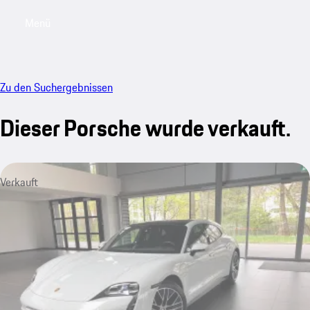
Menü
My saved searches, 0 searches saved
My sa
Zu den Suchergebnissen
Dieser Porsche wurde verkauft.
Verkauft