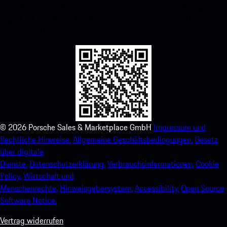
untenstehenden QR-Code scannen und erhalten Sie sofortigen
Zugriff auf den Apple App Store und verbessern Sie Ihr Porsche-
Erlebnis im Handumdrehen.
©
2026
Porsche Sales & Marketplace GmbH
Impressum und
Rechtliche Hinweise.
Allgemeine Geschäftsbedingungen.
Gesetz
über digitale
Dienste.
Datenschutzerklärung.
Verbrauchsinformationen.
Cookie
Policy.
Wirtschaft und
Menschenrechte.
Hinweisgebersystem.
Accessibility.
Open Source
Software Notice.
Vertrag widerrufen