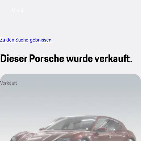
Menü
My saved searches, 0 searches saved
My sa
Zu den Suchergebnissen
Dieser Porsche wurde verkauft.
Verkauft