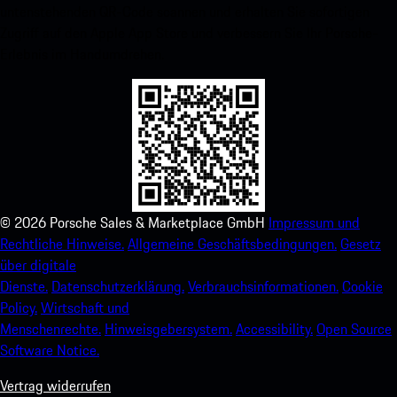
untenstehenden QR-Code scannen und erhalten Sie sofortigen
Zugriff auf den Apple App Store und verbessern Sie Ihr Porsche-
Erlebnis im Handumdrehen.
©
2026
Porsche Sales & Marketplace GmbH
Impressum und
Rechtliche Hinweise.
Allgemeine Geschäftsbedingungen.
Gesetz
über digitale
Dienste.
Datenschutzerklärung.
Verbrauchsinformationen.
Cookie
Policy.
Wirtschaft und
Menschenrechte.
Hinweisgebersystem.
Accessibility.
Open Source
Software Notice.
Vertrag widerrufen