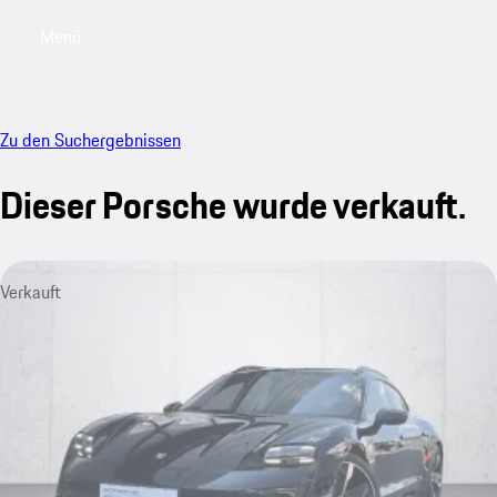
Menü
My saved searches, 0 searches saved
My sa
Zu den Suchergebnissen
Dieser Porsche wurde verkauft.
Verkauft