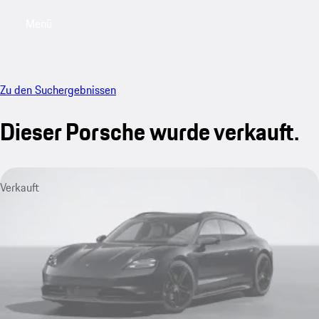
Menü
My saved searches, 0 searches saved
My sa
Zu den Suchergebnissen
Dieser Porsche wurde verkauft.
Verkauft