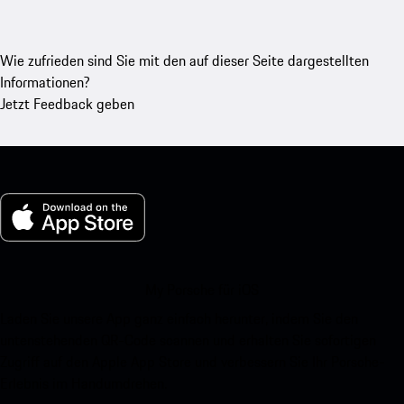
Wie zufrieden sind Sie mit den auf dieser Seite dargestellten
Informationen?
Jetzt Feedback geben
My Porsche für iOS
Laden Sie unsere App ganz einfach herunter, indem Sie den
untenstehenden QR-Code scannen und erhalten Sie sofortigen
Zugriff auf den Apple App Store und verbessern Sie Ihr Porsche-
Erlebnis im Handumdrehen.