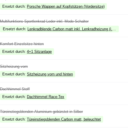
Ersetzt durch
:
Porsche Wappen auf Kopfstützen (Vordersitze)
Multifunktions-Sportlenkrad Leder inkl. Mode-Schalter
Ersetzt durch
:
Lenkradblende Carbon matt inkl. Lenkradheizung (i.V.m. Sp
Komfort-Einzelsitze hinten
Ersetzt durch
:
4+1 Sitzanlage
Sitzheizung vorn
Ersetzt durch
:
Sitzheizung vorn und hinten
Dachhimmel Stoff
Ersetzt durch
:
Dachhimmel Race-Tex
Türeinstiegsblenden Aluminium gebürstet in Silber
Ersetzt durch
:
Türeinstiegsblenden Carbon matt, beleuchtet