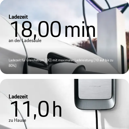
Ladezeit
18,00
min
an der Ladesäule
Ladezeit für Gleichstrom (DC) mit maximaler Ladeleistung (10 auf bis zu
80%)
Ladezeit
11,0
h
zu Hause