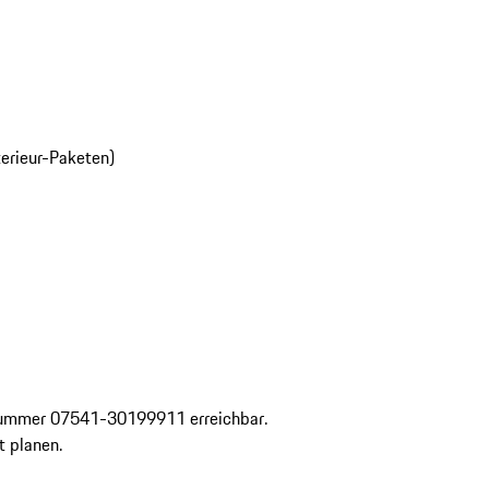
nterieur-Paketen)
nnummer 07541-30199911 erreichbar.

 planen.
