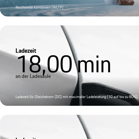
Reichweite kombiniert (WLTP)
Ladezeit
18,00
min
an der Ladesäule
Ladezeit für Gleichstrom (DC) mit maximaler Ladeleistung (10 auf bis zu 80%)