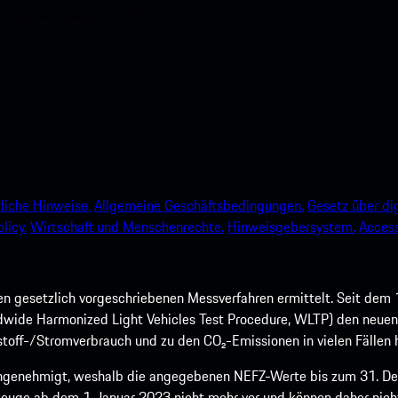
e und verbessern Sie Ihr
liche Hinweise.
Allgemeine Geschäftsbedingungen.
Gesetz über dig
licy.
Wirtschaft und Menschenrechte.
Hinweisgebersystem.
Accessi
 gesetzlich vorgeschriebenen Messverfahren ermittelt. Seit dem 
dwide Harmonized Light Vehicles Test Procedure, WLTP) den neuen 
off-/Stromverbrauch und zu den CO₂-Emissionen in vielen Fällen h
ngenehmigt, weshalb die angegebenen NEFZ-Werte bis zum 31. Dez
euge ab dem 1. Januar 2023 nicht mehr vor und können daher nic