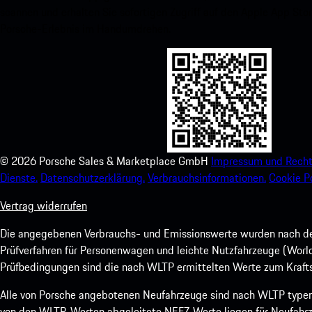
scannen und erhalten Sie sofortigen Zugriff auf den Apple App Stor
Porsche-Erlebnis im Handumdrehen.
©
2026
Porsche Sales & Marketplace GmbH
Impressum und Recht
Dienste.
Datenschutzerklärung.
Verbrauchsinformationen.
Cookie Po
Vertrag widerrufen
Die angegebenen Verbrauchs- und Emissionswerte wurden nach den
Prüfverfahren für Personenwagen und leichte Nutzfahrzeuge (Worl
Prüfbedingungen sind die nach WLTP ermittelten Werte zum Kraftst
Alle von Porsche angebotenen Neufahrzeuge sind nach WLTP type
von den WLTP-Werten abgeleitete NEFZ-Werte liegen für Neufahrz