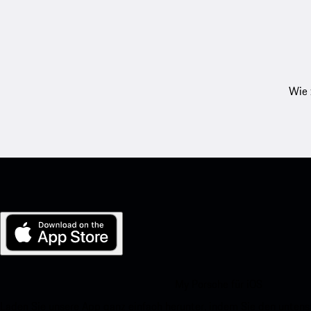
Wie 
My Porsche für iOS
Laden Sie unsere App ganz einfach herunter, indem Sie den unte