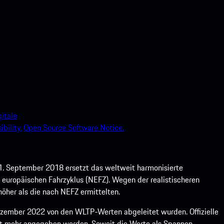
itale
bility.
Open Source Software Notice.
1. September 2018 ersetzt das weltweit harmonisierte
europäischen Fahrzyklus (NEFZ). Wegen der realistischeren
öher als die nach NEFZ ermittelten.
ember 2022 von den WLTP-Werten abgeleitet wurden. Offizielle
ht mehr angegeben werden. Soweit die Werte als Spannen