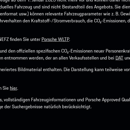
viduelles Fahrzeug und sind nicht Bestandteil des Angebots. Sie d
fenformat usw.) können relevante Fahrzeugparameter wie z. B. Gew
rverhalten den Kraftstoff-/Stromverbrauch, die CO₂-Emissionen, d
EFZ finden Sie unter
Porsche WLTP
.
h und den offiziellen spezifischen CO₂-Emissionen neuer Personen
n entnommen werden, der an allen Verkaufsstellen und bei
DAT
une
riertes Bildmaterial enthalten. Die Darstellung kann teilweise v
n Sie
hier
.
os, vollständigen Fahrzeuginformationen und Porsche Approved Qua
ige der Suchergebnisse natürlich berücksichtigt.