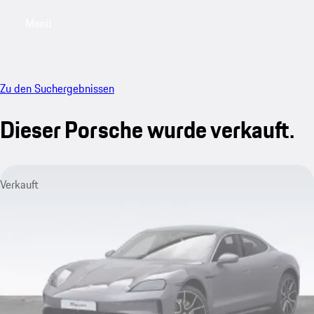
Menü
My saved searches, 0 searches saved
My sa
Zu den Suchergebnissen
Dieser Porsche wurde verkauft.
Verkauft