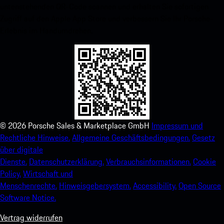
untenstehenden QR-Code scannen und erhalten Sie sofortigen
Zugriff auf den Apple App Store und verbessern Sie Ihr Porsche-
Erlebnis im Handumdrehen.
©
2026
Porsche Sales & Marketplace GmbH
Impressum und
Rechtliche Hinweise.
Allgemeine Geschäftsbedingungen.
Gesetz
über digitale
Dienste.
Datenschutzerklärung.
Verbrauchsinformationen.
Cookie
Policy.
Wirtschaft und
Menschenrechte.
Hinweisgebersystem.
Accessibility.
Open Source
Software Notice.
Vertrag widerrufen