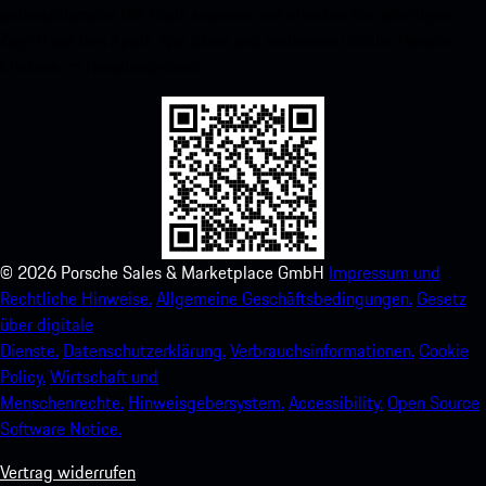
untenstehenden QR-Code scannen und erhalten Sie sofortigen
Zugriff auf den Apple App Store und verbessern Sie Ihr Porsche-
Erlebnis im Handumdrehen.
©
2026
Porsche Sales & Marketplace GmbH
Impressum und
Rechtliche Hinweise.
Allgemeine Geschäftsbedingungen.
Gesetz
über digitale
Dienste.
Datenschutzerklärung.
Verbrauchsinformationen.
Cookie
Policy.
Wirtschaft und
Menschenrechte.
Hinweisgebersystem.
Accessibility.
Open Source
Software Notice.
Vertrag widerrufen