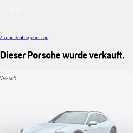
Menü
My saved searches, 0 searches saved
My sa
Zu den Suchergebnissen
Dieser Porsche wurde verkauft.
Verkauft