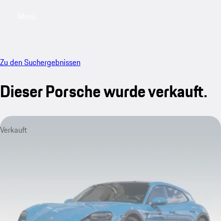
Menü
My saved searches, 0 searches saved
My sa
Zu den Suchergebnissen
Dieser Porsche wurde verkauft.
Verkauft