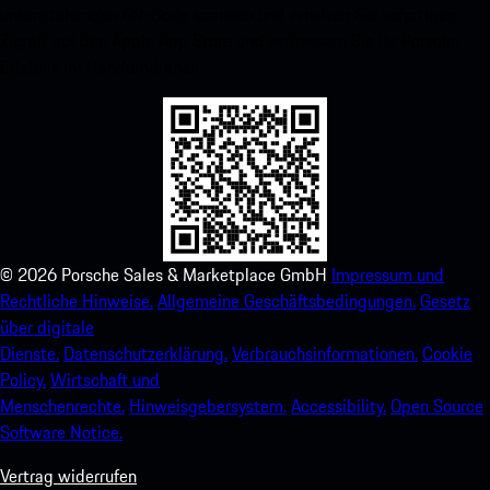
untenstehenden QR-Code scannen und erhalten Sie sofortigen
Zugriff auf den Apple App Store und verbessern Sie Ihr Porsche-
Erlebnis im Handumdrehen.
©
2026
Porsche Sales & Marketplace GmbH
Impressum und
Rechtliche Hinweise.
Allgemeine Geschäftsbedingungen.
Gesetz
über digitale
Dienste.
Datenschutzerklärung.
Verbrauchsinformationen.
Cookie
Policy.
Wirtschaft und
Menschenrechte.
Hinweisgebersystem.
Accessibility.
Open Source
Software Notice.
Vertrag widerrufen