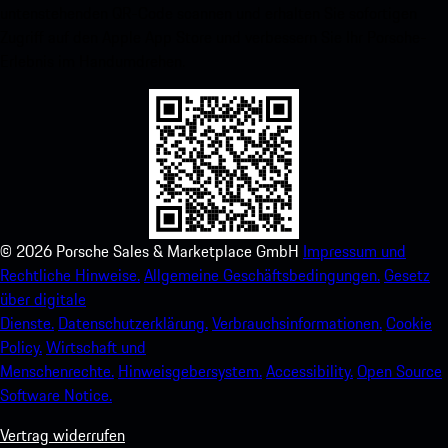
untenstehenden QR-Code scannen und erhalten Sie sofortigen
Zugriff auf den Apple App Store und verbessern Sie Ihr Porsche-
Erlebnis im Handumdrehen.
©
2026
Porsche Sales & Marketplace GmbH
Impressum und
Rechtliche Hinweise.
Allgemeine Geschäftsbedingungen.
Gesetz
über digitale
Dienste.
Datenschutzerklärung.
Verbrauchsinformationen.
Cookie
Policy.
Wirtschaft und
Menschenrechte.
Hinweisgebersystem.
Accessibility.
Open Source
Software Notice.
Vertrag widerrufen