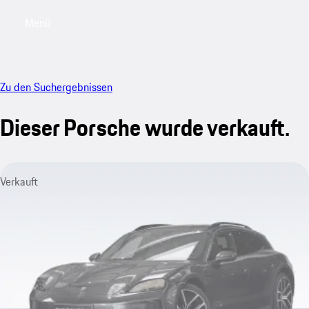
Menü
My saved searches, 0 searches saved
My sa
Zu den Suchergebnissen
Dieser Porsche wurde verkauft.
Verkauft