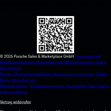
Zugriff auf den Apple App Store und verbessern Sie Ihr Porsche-
Erlebnis im Handumdrehen.
©
2026
Porsche Sales & Marketplace GmbH
Impressum und
Rechtliche Hinweise.
Allgemeine Geschäftsbedingungen.
Gesetz
über digitale
Dienste.
Datenschutzerklärung.
Verbrauchsinformationen.
Cookie
Policy.
Wirtschaft und
Menschenrechte.
Hinweisgebersystem.
Accessibility.
Open Source
Software Notice.
Vertrag widerrufen