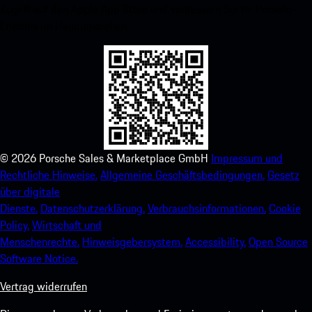
Zugriff auf den Apple App Store und verbessern Sie Ihr Porsche-
Erlebnis im Handumdrehen.
©
2026
Porsche Sales & Marketplace GmbH
Impressum und
Rechtliche Hinweise.
Allgemeine Geschäftsbedingungen.
Gesetz
über digitale
Dienste.
Datenschutzerklärung.
Verbrauchsinformationen.
Cookie
Policy.
Wirtschaft und
Menschenrechte.
Hinweisgebersystem.
Accessibility.
Open Source
Software Notice.
Vertrag widerrufen