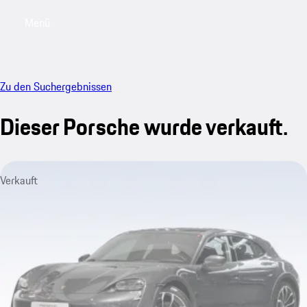
Menü
My saved searches, 0 searches saved
My sa
Zu den Suchergebnissen
Dieser Porsche wurde verkauft.
Verkauft