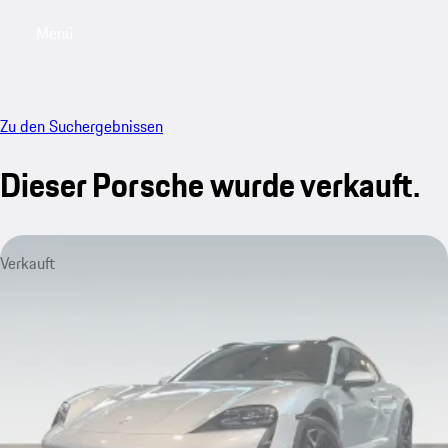
Menü
My saved searches, 0 searches saved
My sa
Zu den Suchergebnissen
Dieser Porsche wurde verkauft.
Verkauft