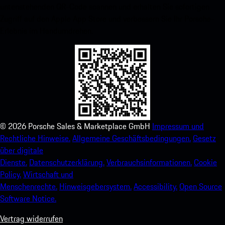
untenstehenden QR-Code scannen und erhalten Sie sofortigen
Zugriff auf den Apple App Store und verbessern Sie Ihr Porsche-
Erlebnis im Handumdrehen.
©
2026
Porsche Sales & Marketplace GmbH
Impressum und
Rechtliche Hinweise.
Allgemeine Geschäftsbedingungen.
Gesetz
über digitale
Dienste.
Datenschutzerklärung.
Verbrauchsinformationen.
Cookie
Policy.
Wirtschaft und
Menschenrechte.
Hinweisgebersystem.
Accessibility.
Open Source
Software Notice.
Vertrag widerrufen