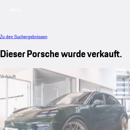
Menü
My saved searches, 0 searches saved
My sa
Zu den Suchergebnissen
Dieser Porsche wurde verkauft.
Verkauft