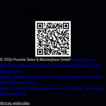
untenstehenden QR-Code scannen und erhalten Sie sofortigen
Zugriff auf den Apple App Store und verbessern Sie Ihr Porsche-
Erlebnis im Handumdrehen.
©
2026
Porsche Sales & Marketplace GmbH
Impressum und
Rechtliche Hinweise.
Allgemeine Geschäftsbedingungen.
Gesetz
über digitale
Dienste.
Datenschutzerklärung.
Verbrauchsinformationen.
Cookie
Policy.
Wirtschaft und
Menschenrechte.
Hinweisgebersystem.
Accessibility.
Open Source
Software Notice.
Vertrag widerrufen