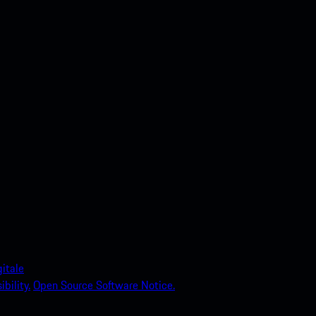
itale
bility.
Open Source Software Notice.