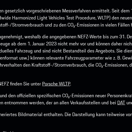
 gesetzlich vorgeschriebenen Messverfahren ermittelt. Seit dem 
dwide Harmonized Light Vehicles Test Procedure, WLTP) den neuen 
off-/Stromverbrauch und zu den CO₂-Emissionen in vielen Fällen h
ngenehmigt, weshalb die angegebenen NEFZ-Werte bis zum 31. Dez
euge ab dem 1. Januar 2023 nicht mehr vor und können daher nic
viduelles Fahrzeug und sind nicht Bestandteil des Angebots. Sie d
fenformat usw.) können relevante Fahrzeugparameter wie z. B. Gew
rverhalten den Kraftstoff-/Stromverbrauch, die CO₂-Emissionen, d
EFZ finden Sie unter
Porsche WLTP
.
h und den offiziellen spezifischen CO₂-Emissionen neuer Personen
n entnommen werden, der an allen Verkaufsstellen und bei
DAT
une
riertes Bildmaterial enthalten. Die Darstellung kann teilweise v