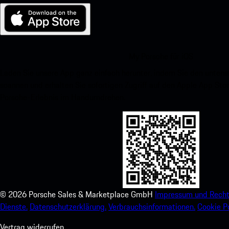
My Porsche für iOS
Laden Sie unsere App ganz einfach herunter, indem Sie den unte
scannen und erhalten Sie sofortigen Zugriff auf den Apple App Stor
Porsche-Erlebnis im Handumdrehen.
©
2026
Porsche Sales & Marketplace GmbH
Impressum und Recht
Dienste.
Datenschutzerklärung.
Verbrauchsinformationen.
Cookie Po
Vertrag widerrufen