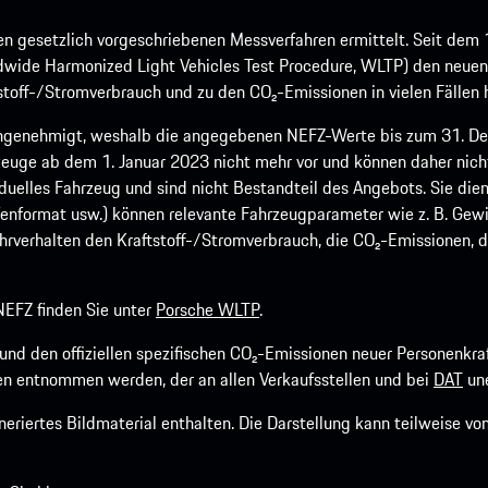
 gesetzlich vorgeschriebenen Messverfahren ermittelt. Seit dem 
dwide Harmonized Light Vehicles Test Procedure, WLTP) den neuen 
off-/Stromverbrauch und zu den CO₂-Emissionen in vielen Fällen h
ngenehmigt, weshalb die angegebenen NEFZ-Werte bis zum 31. Dez
euge ab dem 1. Januar 2023 nicht mehr vor und können daher nic
viduelles Fahrzeug und sind nicht Bestandteil des Angebots. Sie d
fenformat usw.) können relevante Fahrzeugparameter wie z. B. Gew
rverhalten den Kraftstoff-/Stromverbrauch, die CO₂-Emissionen, d
EFZ finden Sie unter
Porsche WLTP
.
h und den offiziellen spezifischen CO₂-Emissionen neuer Personen
n entnommen werden, der an allen Verkaufsstellen und bei
DAT
une
riertes Bildmaterial enthalten. Die Darstellung kann teilweise v