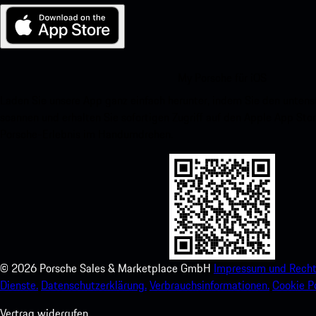
My Porsche für iOS
Laden Sie unsere App ganz einfach herunter, indem Sie den unte
scannen und erhalten Sie sofortigen Zugriff auf den Apple App Stor
Porsche-Erlebnis im Handumdrehen.
©
2026
Porsche Sales & Marketplace GmbH
Impressum und Recht
Dienste.
Datenschutzerklärung.
Verbrauchsinformationen.
Cookie Po
Vertrag widerrufen