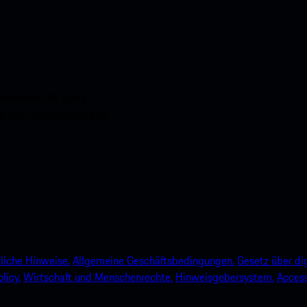
nstehenden QR-Code
e und verbessern Sie Ihr
liche Hinweise.
Allgemeine Geschäftsbedingungen.
Gesetz über dig
licy.
Wirtschaft und Menschenrechte.
Hinweisgebersystem.
Accessi