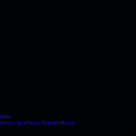
itale
bility.
Open Source Software Notice.