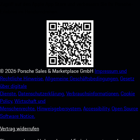
Zugriff auf den Apple App Store und verbessern Sie Ihr Porsche-
Erlebnis im Handumdrehen.
©
2026
Porsche Sales & Marketplace GmbH
Impressum und
Rechtliche Hinweise.
Allgemeine Geschäftsbedingungen.
Gesetz
über digitale
Dienste.
Datenschutzerklärung.
Verbrauchsinformationen.
Cookie
Policy.
Wirtschaft und
Menschenrechte.
Hinweisgebersystem.
Accessibility.
Open Source
Software Notice.
Vertrag widerrufen