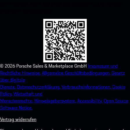
Zugriff auf den Apple App Store und verbessern Sie Ihr Porsche-
Erlebnis im Handumdrehen.
©
2026
Porsche Sales & Marketplace GmbH
Impressum und
Rechtliche Hinweise.
Allgemeine Geschäftsbedingungen.
Gesetz
über digitale
Dienste.
Datenschutzerklärung.
Verbrauchsinformationen.
Cookie
Policy.
Wirtschaft und
Menschenrechte.
Hinweisgebersystem.
Accessibility.
Open Source
Software Notice.
Vertrag widerrufen