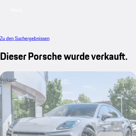
Menü
My saved searches, 0 searches saved
My sa
Zu den Suchergebnissen
Dieser Porsche wurde verkauft.
Verkauft