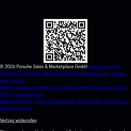
Zugriff auf den Apple App Store und verbessern Sie Ihr Porsche-
Erlebnis im Handumdrehen.
©
2026
Porsche Sales & Marketplace GmbH
Impressum und
Rechtliche Hinweise.
Allgemeine Geschäftsbedingungen.
Gesetz
über digitale
Dienste.
Datenschutzerklärung.
Verbrauchsinformationen.
Cookie
Policy.
Wirtschaft und
Menschenrechte.
Hinweisgebersystem.
Accessibility.
Open Source
Software Notice.
Vertrag widerrufen