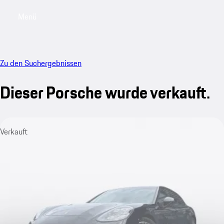
Menü
My saved searches, 0 searches saved
My sa
Zu den Suchergebnissen
Dieser Porsche wurde verkauft.
Verkauft