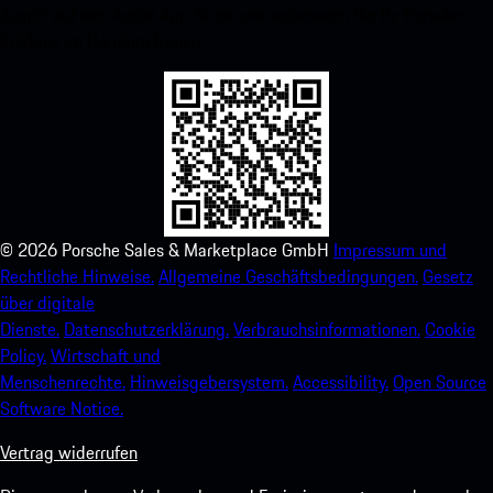
Zugriff auf den Apple App Store und verbessern Sie Ihr Porsche-
Erlebnis im Handumdrehen.
©
2026
Porsche Sales & Marketplace GmbH
Impressum und
Rechtliche Hinweise.
Allgemeine Geschäftsbedingungen.
Gesetz
über digitale
Dienste.
Datenschutzerklärung.
Verbrauchsinformationen.
Cookie
Policy.
Wirtschaft und
Menschenrechte.
Hinweisgebersystem.
Accessibility.
Open Source
Software Notice.
Vertrag widerrufen