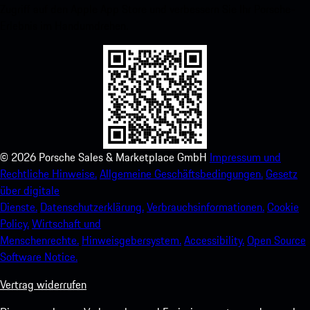
Zugriff auf den Apple App Store und verbessern Sie Ihr Porsche-
Erlebnis im Handumdrehen.
©
2026
Porsche Sales & Marketplace GmbH
Impressum und
Rechtliche Hinweise.
Allgemeine Geschäftsbedingungen.
Gesetz
über digitale
Dienste.
Datenschutzerklärung.
Verbrauchsinformationen.
Cookie
Policy.
Wirtschaft und
Menschenrechte.
Hinweisgebersystem.
Accessibility.
Open Source
Software Notice.
Vertrag widerrufen