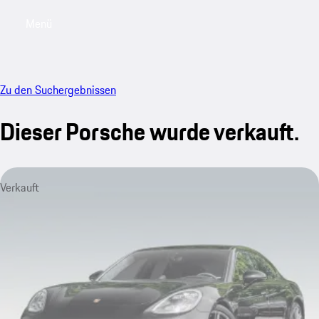
Menü
My saved searches, 0 searches saved
My sa
Zu den Suchergebnissen
Dieser Porsche wurde verkauft.
Verkauft