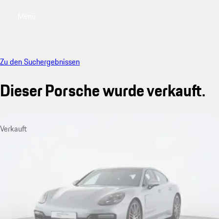
Menü
My saved searches, 0 searches saved
My sa
Zu den Suchergebnissen
Dieser Porsche wurde verkauft.
Verkauft