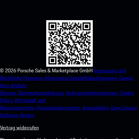
Zugriff auf den Apple App Store und verbessern Sie Ihr Porsche-
Erlebnis im Handumdrehen.
©
2026
Porsche Sales & Marketplace GmbH
Impressum und
Rechtliche Hinweise.
Allgemeine Geschäftsbedingungen.
Gesetz
über digitale
Dienste.
Datenschutzerklärung.
Verbrauchsinformationen.
Cookie
Policy.
Wirtschaft und
Menschenrechte.
Hinweisgebersystem.
Accessibility.
Open Source
Software Notice.
Vertrag widerrufen