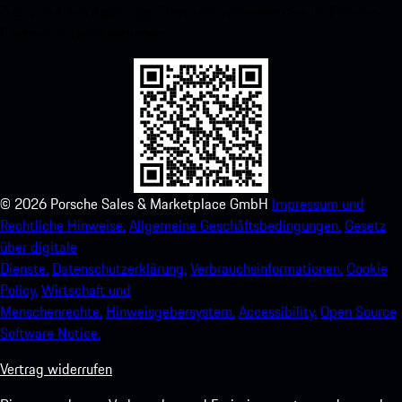
Zugriff auf den Apple App Store und verbessern Sie Ihr Porsche-
Erlebnis im Handumdrehen.
©
2026
Porsche Sales & Marketplace GmbH
Impressum und
Rechtliche Hinweise.
Allgemeine Geschäftsbedingungen.
Gesetz
über digitale
Dienste.
Datenschutzerklärung.
Verbrauchsinformationen.
Cookie
Policy.
Wirtschaft und
Menschenrechte.
Hinweisgebersystem.
Accessibility.
Open Source
Software Notice.
Vertrag widerrufen