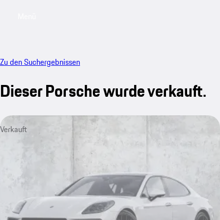
Menü
My saved searches, 0 searches saved
My sa
Zu den Suchergebnissen
Dieser Porsche wurde verkauft.
Verkauft