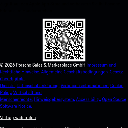
Zugriff auf den Apple App Store und verbessern Sie Ihr Porsche-
Erlebnis im Handumdrehen.
©
2026
Porsche Sales & Marketplace GmbH
Impressum und
Rechtliche Hinweise.
Allgemeine Geschäftsbedingungen.
Gesetz
über digitale
Dienste.
Datenschutzerklärung.
Verbrauchsinformationen.
Cookie
Policy.
Wirtschaft und
Menschenrechte.
Hinweisgebersystem.
Accessibility.
Open Source
Software Notice.
Vertrag widerrufen