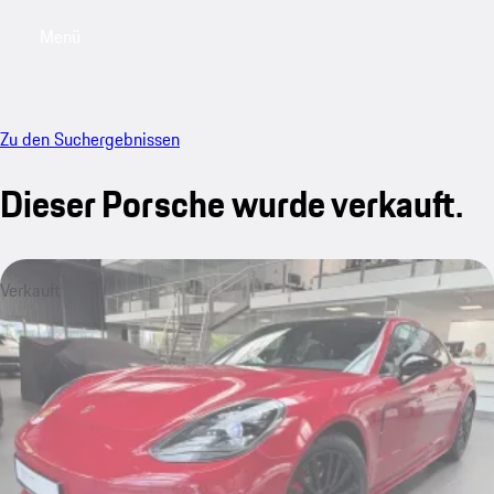
Menü
My saved searches, 0 searches saved
My sa
Zu den Suchergebnissen
Dieser Porsche wurde verkauft.
Verkauft