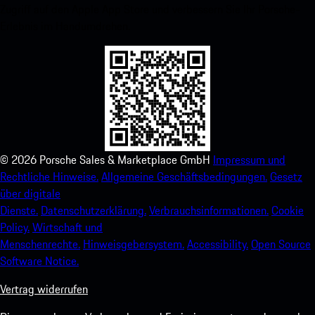
Zugriff auf den Apple App Store und verbessern Sie Ihr Porsche-
Erlebnis im Handumdrehen.
©
2026
Porsche Sales & Marketplace GmbH
Impressum und
Rechtliche Hinweise.
Allgemeine Geschäftsbedingungen.
Gesetz
über digitale
Dienste.
Datenschutzerklärung.
Verbrauchsinformationen.
Cookie
Policy.
Wirtschaft und
Menschenrechte.
Hinweisgebersystem.
Accessibility.
Open Source
Software Notice.
Vertrag widerrufen