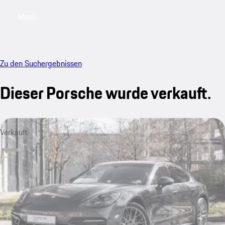
Menü
My saved searches, 0 searches saved
My sa
Zu den Suchergebnissen
Dieser Porsche wurde verkauft.
Verkauft