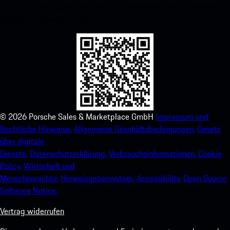
Zugriff auf den Apple App Store und verbessern Sie Ihr Porsche-
Erlebnis im Handumdrehen.
©
2026
Porsche Sales & Marketplace GmbH
Impressum und
Rechtliche Hinweise.
Allgemeine Geschäftsbedingungen.
Gesetz
über digitale
Dienste.
Datenschutzerklärung.
Verbrauchsinformationen.
Cookie
Policy.
Wirtschaft und
Menschenrechte.
Hinweisgebersystem.
Accessibility.
Open Source
Software Notice.
Vertrag widerrufen