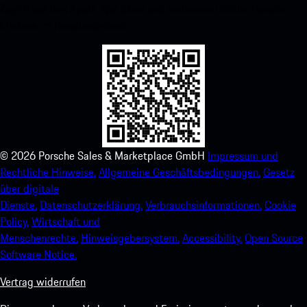
Zugriff auf den Apple App Store und verbessern Sie Ihr Porsche-
Erlebnis im Handumdrehen.
©
2026
Porsche Sales & Marketplace GmbH
Impressum und
Rechtliche Hinweise.
Allgemeine Geschäftsbedingungen.
Gesetz
über digitale
Dienste.
Datenschutzerklärung.
Verbrauchsinformationen.
Cookie
Policy.
Wirtschaft und
Menschenrechte.
Hinweisgebersystem.
Accessibility.
Open Source
Software Notice.
Vertrag widerrufen