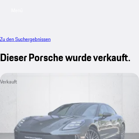
Menü
My saved searches, 0 searches saved
My sa
Zu den Suchergebnissen
Dieser Porsche wurde verkauft.
Verkauft