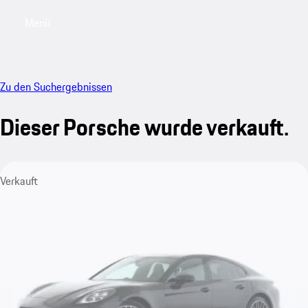
Menü
My saved searches, 0 searches saved
My sa
Zu den Suchergebnissen
Dieser Porsche wurde verkauft.
Verkauft