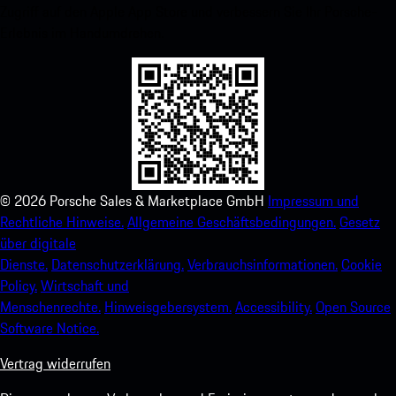
Zugriff auf den Apple App Store und verbessern Sie Ihr Porsche-
Erlebnis im Handumdrehen.
©
2026
Porsche Sales & Marketplace GmbH
Impressum und
Rechtliche Hinweise.
Allgemeine Geschäftsbedingungen.
Gesetz
über digitale
Dienste.
Datenschutzerklärung.
Verbrauchsinformationen.
Cookie
Policy.
Wirtschaft und
Menschenrechte.
Hinweisgebersystem.
Accessibility.
Open Source
Software Notice.
Vertrag widerrufen