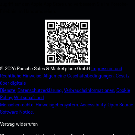
Zugriff auf den Apple App Store und verbessern Sie Ihr Porsche-
Erlebnis im Handumdrehen.
©
2026
Porsche Sales & Marketplace GmbH
Impressum und
Rechtliche Hinweise.
Allgemeine Geschäftsbedingungen.
Gesetz
über digitale
Dienste.
Datenschutzerklärung.
Verbrauchsinformationen.
Cookie
Policy.
Wirtschaft und
Menschenrechte.
Hinweisgebersystem.
Accessibility.
Open Source
Software Notice.
Vertrag widerrufen