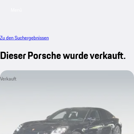
Menü
My saved searches, 0 searches saved
My sa
Zu den Suchergebnissen
Dieser Porsche wurde verkauft.
Verkauft