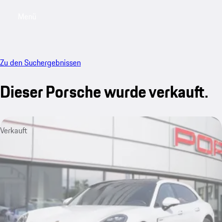
Menü
My saved searches, 0 searches saved
My sa
Zu den Suchergebnissen
Dieser Porsche wurde verkauft.
Verkauft