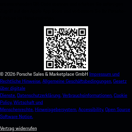
untenstehenden QR-Code scannen und erhalten Sie sofortigen
Zugriff auf den Apple App Store und verbessern Sie Ihr Porsche-
Erlebnis im Handumdrehen.
©
2026
Porsche Sales & Marketplace GmbH
Impressum und
Rechtliche Hinweise.
Allgemeine Geschäftsbedingungen.
Gesetz
über digitale
Dienste.
Datenschutzerklärung.
Verbrauchsinformationen.
Cookie
Policy.
Wirtschaft und
Menschenrechte.
Hinweisgebersystem.
Accessibility.
Open Source
Software Notice.
Vertrag widerrufen