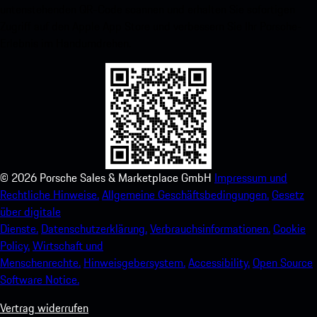
untenstehenden QR-Code scannen und erhalten Sie sofortigen
Zugriff auf den Apple App Store und verbessern Sie Ihr Porsche-
Erlebnis im Handumdrehen.
©
2026
Porsche Sales & Marketplace GmbH
Impressum und
Rechtliche Hinweise.
Allgemeine Geschäftsbedingungen.
Gesetz
über digitale
Dienste.
Datenschutzerklärung.
Verbrauchsinformationen.
Cookie
Policy.
Wirtschaft und
Menschenrechte.
Hinweisgebersystem.
Accessibility.
Open Source
Software Notice.
Vertrag widerrufen