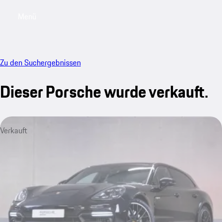
Menü
My saved searches, 0 searches saved
My sa
Zu den Suchergebnissen
Dieser Porsche wurde verkauft.
Verkauft