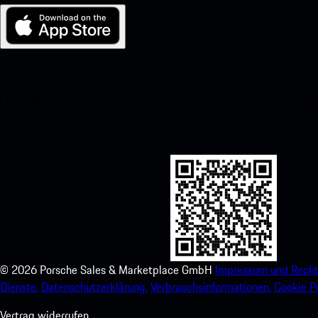
My Porsche für iOS
Laden Sie unsere App ganz einfach herunter, indem Sie den unte
scannen und erhalten Sie sofortigen Zugriff auf den Apple App Stor
Porsche-Erlebnis im Handumdrehen.
©
2026
Porsche Sales & Marketplace GmbH
Impressum und Recht
Dienste.
Datenschutzerklärung.
Verbrauchsinformationen.
Cookie Po
Vertrag widerrufen