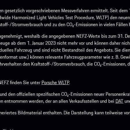
 gesetzlich vorgeschriebenen Messverfahren ermittelt. Seit dem 
dwide Harmonized Light Vehicles Test Procedure, WLTP) den neuen 
off-/Stromverbrauch und zu den CO₂-Emissionen in vielen Fällen h
ngenehmigt, weshalb die angegebenen NEFZ-Werte bis zum 31. Dez
euge ab dem 1. Januar 2023 nicht mehr vor und können daher nic
viduelles Fahrzeug und sind nicht Bestandteil des Angebots. Sie d
fenformat usw.) können relevante Fahrzeugparameter wie z. B. Gew
rverhalten den Kraftstoff-/Stromverbrauch, die CO₂-Emissionen, d
EFZ finden Sie unter
Porsche WLTP
.
h und den offiziellen spezifischen CO₂-Emissionen neuer Personen
n entnommen werden, der an allen Verkaufsstellen und bei
DAT
une
riertes Bildmaterial enthalten. Die Darstellung kann teilweise v