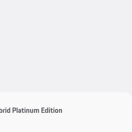
My save
My save
rid Platinum Edition