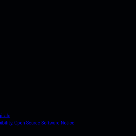
itale
bility.
Open Source Software Notice.