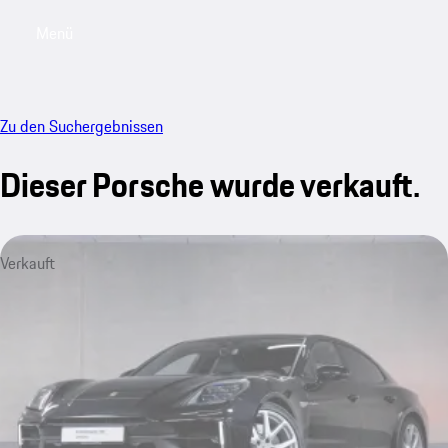
Menü
My saved searches, 0 searches saved
My sa
Zu den Suchergebnissen
Dieser Porsche wurde verkauft.
Verkauft