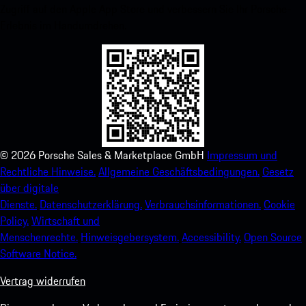
Zugriff auf den Apple App Store und verbessern Sie Ihr Porsche-
Erlebnis im Handumdrehen.
©
2026
Porsche Sales & Marketplace GmbH
Impressum und
Rechtliche Hinweise.
Allgemeine Geschäftsbedingungen.
Gesetz
über digitale
Dienste.
Datenschutzerklärung.
Verbrauchsinformationen.
Cookie
Policy.
Wirtschaft und
Menschenrechte.
Hinweisgebersystem.
Accessibility.
Open Source
Software Notice.
Vertrag widerrufen